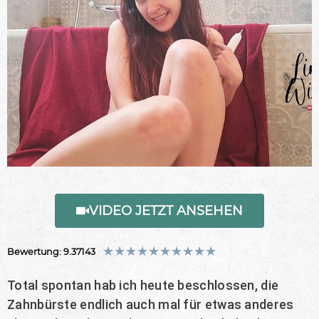
VIDEO JETZT ANSEHEN
★
★
★
★
★
★
★
★
★
★
Bewertung: 9.37143
Total spontan hab ich heute beschlossen, die
Zahnbürste endlich auch mal für etwas anderes